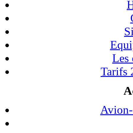
H
S
Equi
Les
Tarifs
A
Avion-