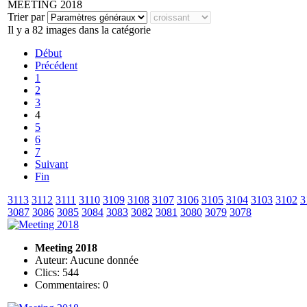
MEETING 2018
Trier par
Il y a 82 images dans la catégorie
Début
Précédent
1
2
3
4
5
6
7
Suivant
Fin
3113
3112
3111
3110
3109
3108
3107
3106
3105
3104
3103
3102
3
3087
3086
3085
3084
3083
3082
3081
3080
3079
3078
Meeting 2018
Auteur: Aucune donnée
Clics: 544
Commentaires: 0